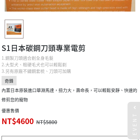
S1日本碳鋼刀頭專業電剪
1.鋼製刀頭適合剃全身毛髮
2.大型犬、粗硬毛犬也可以輕鬆剃
3.另有原廠不鏽鋼套梳、刀頭可加購
奇鋒
內置日本原裝進口華淵馬達，扭力大，壽命長，可以輕鬆安靜、快速的
修剪您的寵物
優惠售價
EVENT
NT$4600
NT$5800