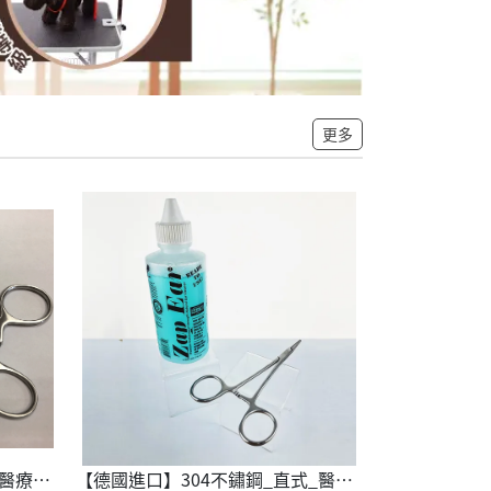
更多
【德國進口】304不鏽鋼_彎式醫療止血鉗+KELCO清耳液120ml 1組
【德國進口】304不鏽鋼_直式_醫療止血鉗+KELCO清耳液120ml _1組