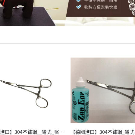
【德國進口】304不鏽鋼＿彎式_醫療止血鉗