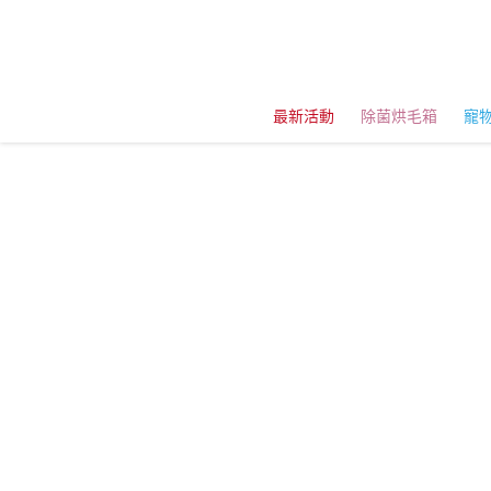
最新活動
除菌烘毛箱
寵