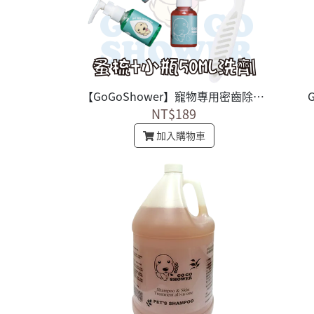
【GoGoShower】寵物專用密齒除蚤梳1隻 + 進口寵物沐浴乳50ML1瓶
NT$189
加入購物車