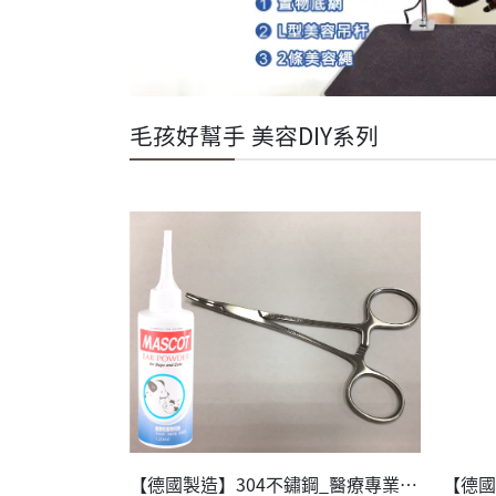
毛孩好幫手 美容DIY系列
【德國製造】304不鏽鋼_醫療專業止血鉗_彎式+超微粒耳粉 1組