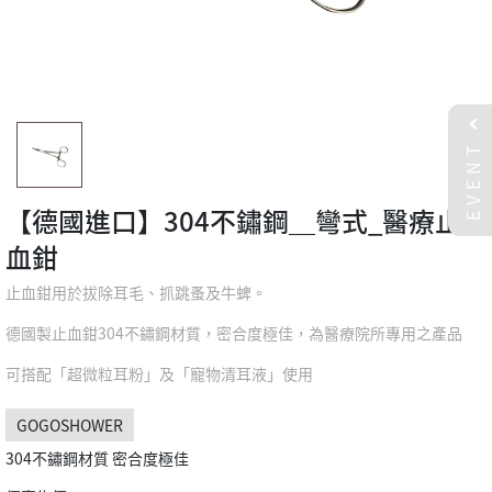
EVENT
【德國進口】304不鏽鋼＿彎式_醫療止
血鉗
止血鉗用於拔除耳毛、抓跳蚤及牛蜱。
德國製止血鉗304不鏽鋼材質，密合度極佳，為醫療院所專用之產品
可搭配「超微粒耳粉」及「寵物清耳液」使用
GOGOSHOWER
304不鏽鋼材質 密合度極佳