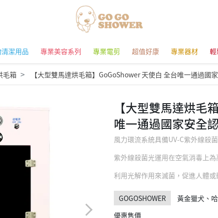
物清潔用品
專業美容系列
專業電剪
超值好康
專業器材
輕
烘毛箱
【大型雙馬達烘毛箱】GoGoShower 天使白 全台唯一通過國
【大型雙馬達烘毛箱】G
唯一通過國家安全
風力環流系統具備UV-C紫外線殺
紫外線殺菌光運用在空氣消毒上為
利用光解作用來滅菌，促進人體或
GOGOSHOWER
黃金獵犬、哈
優惠售價