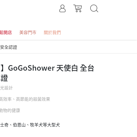
鬆開店
美容門市
關於我們
家安全認證
oGoShower 天使白 全台
認證
菌光設計
高效率、高節能的殺菌效果
動物的健康
士奇、伯恩山、牧羊犬等大型犬